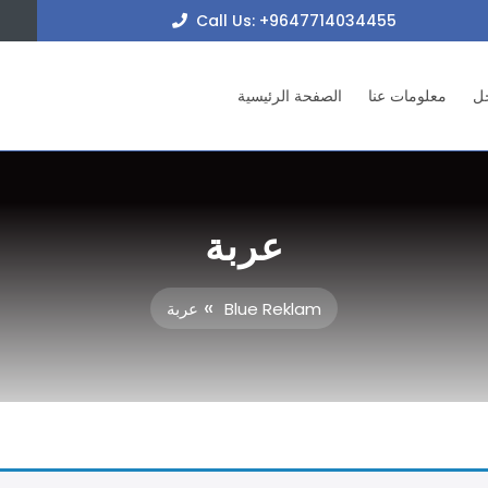
+9647
Call Us: +9647714034455
ل
معلومات عنا
الصفحة الرئيسية
عربة
»
Blue Reklam
عربة